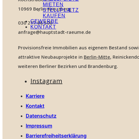
MIETEN
10969 Berlin-Kreuzberg
STELLPLÆTZ
KAUFEN
GEWERBE
030 217 86 500
KONTAKT
anfrage@hauptstadt-raeume.de
Provisionsfreie Immobilien aus eigenem Bestand sow
attraktive Neubauprojekte in
Berlin-Mitte
, Reinickendo
weiteren Berliner Bezirken und Brandenburg.
Instagram
Karriere
Kontakt
Datenschutz
Impressum
Barrierefreiheitserklärung