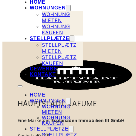
HOME
WOHNUNGEN
WOHNUNG
MIETEN
WOHNUNG
KAUFEN
STELLPLÆTZE
STELLPLÆTZ
MIETEN
STELLPLÆTZ
KAUFEN
GEWERBE
KONTAKT
HOME
WOHNUNGEN
HAUPTSTADT RAEUME
WOHNUNG
MIETEN
WOHNUNG
Eine Marke der
Esplanaden Immobilien III GmbH
KAUFEN
STELLPLÆTZE
STELLPLÆTZ
Kochstraße 29