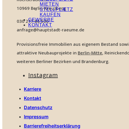
MIETEN
10969 Berlin-Kreuzberg
STELLPLÆTZ
KAUFEN
GEWERBE
030 217 86 500
KONTAKT
anfrage@hauptstadt-raeume.de
Provisionsfreie Immobilien aus eigenem Bestand sow
attraktive Neubauprojekte in
Berlin-Mitte
, Reinickendo
weiteren Berliner Bezirken und Brandenburg.
Instagram
Karriere
Kontakt
Datenschutz
Impressum
Barrierefreiheitserklärung