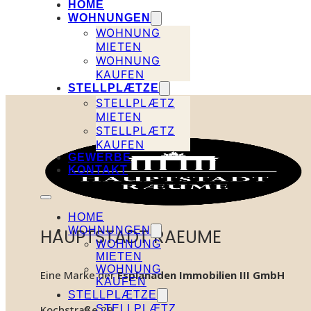
HOME
WOHNUNGEN
WOHNUNG
MIETEN
WOHNUNG
KAUFEN
STELLPLÆTZE
STELLPLÆTZ
MIETEN
STELLPLÆTZ
KAUFEN
GEWERBE
KONTAKT
HOME
WOHNUNGEN
HAUPTSTADT RAEUME
WOHNUNG
MIETEN
WOHNUNG
Eine Marke der
Esplanaden Immobilien III GmbH
KAUFEN
STELLPLÆTZE
STELLPLÆTZ
Kochstraße 29