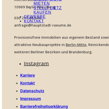
MIETEN
10969 Berlin-Kreuzberg
STELLPLÆTZ
KAUFEN
GEWERBE
030 217 86 500
KONTAKT
anfrage@hauptstadt-raeume.de
Provisionsfreie Immobilien aus eigenem Bestand sow
attraktive Neubauprojekte in
Berlin-Mitte
, Reinickendo
weiteren Berliner Bezirken und Brandenburg.
Instagram
Karriere
Kontakt
Datenschutz
Impressum
Barrierefreiheitserklärung