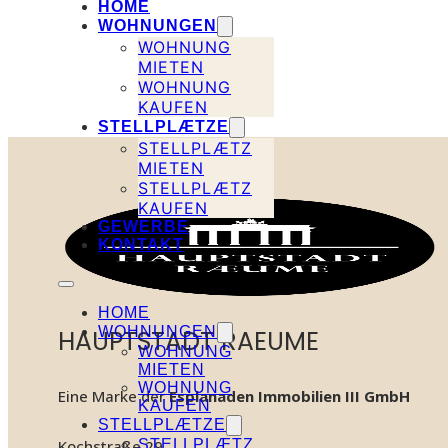
HOME
WOHNUNGEN
WOHNUNG
MIETEN
WOHNUNG
KAUFEN
STELLPLÆTZE
STELLPLÆTZ
MIETEN
STELLPLÆTZ
KAUFEN
GEWERBE
KONTAKT
HOME
WOHNUNGEN
HAUPTSTADT RAEUME
WOHNUNG
MIETEN
WOHNUNG
Eine Marke der
Esplanaden Immobilien III GmbH
KAUFEN
STELLPLÆTZE
STELLPLÆTZ
Kochstraße 29