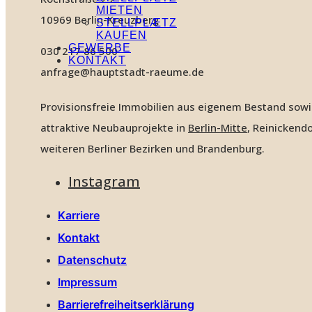
MIETEN
10969 Berlin-Kreuzberg
STELLPLÆTZ
KAUFEN
GEWERBE
030 217 86 500
KONTAKT
anfrage@hauptstadt-raeume.de
Provisionsfreie Immobilien aus eigenem Bestand sow
attraktive Neubauprojekte in
Berlin-Mitte
, Reinickendo
weiteren Berliner Bezirken und Brandenburg.
Instagram
Karriere
Kontakt
Datenschutz
Impressum
Barrierefreiheitserklärung