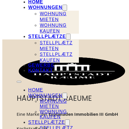
HOME
WOHNUNGEN
WOHNUNG
MIETEN
WOHNUNG
KAUFEN
STELLPLÆTZE
STELLPLÆTZ
MIETEN
STELLPLÆTZ
KAUFEN
GEWERBE
KONTAKT
HOME
WOHNUNGEN
HAUPTSTADT RAEUME
WOHNUNG
MIETEN
WOHNUNG
Eine Marke der
Esplanaden Immobilien III GmbH
KAUFEN
STELLPLÆTZE
STELLPLÆTZ
Kochstraße 29