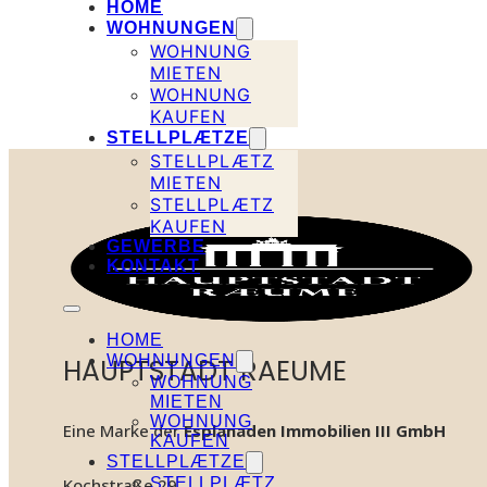
HOME
WOHNUNGEN
WOHNUNG
MIETEN
WOHNUNG
KAUFEN
STELLPLÆTZE
STELLPLÆTZ
MIETEN
STELLPLÆTZ
KAUFEN
GEWERBE
KONTAKT
HOME
WOHNUNGEN
HAUPTSTADT RAEUME
WOHNUNG
MIETEN
WOHNUNG
Eine Marke der
Esplanaden Immobilien III GmbH
KAUFEN
STELLPLÆTZE
STELLPLÆTZ
Kochstraße 29