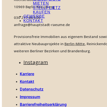
MIETEN
10969 Berlin-Kreuzberg
STELLPLÆTZ
KAUFEN
GEWERBE
030 217 86 500
KONTAKT
anfrage@hauptstadt-raeume.de
Provisionsfreie Immobilien aus eigenem Bestand sow
attraktive Neubauprojekte in
Berlin-Mitte
, Reinickendo
weiteren Berliner Bezirken und Brandenburg.
Instagram
Karriere
Kontakt
Datenschutz
Impressum
Barrierefreiheitserklärung