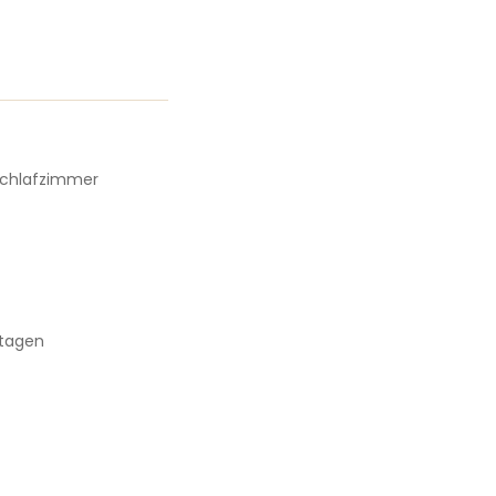
chlafzimmer
2
tagen
0