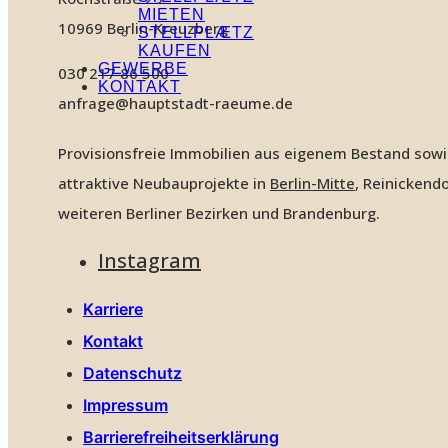
MIETEN
10969 Berlin-Kreuzberg
STELLPLÆTZ
KAUFEN
GEWERBE
030 217 86 500
KONTAKT
anfrage@hauptstadt-raeume.de
Provisionsfreie Immobilien aus eigenem Bestand sow
attraktive Neubauprojekte in
Berlin-Mitte
, Reinickendo
weiteren Berliner Bezirken und Brandenburg.
Instagram
Karriere
Kontakt
Datenschutz
Impressum
Barrierefreiheitserklärung