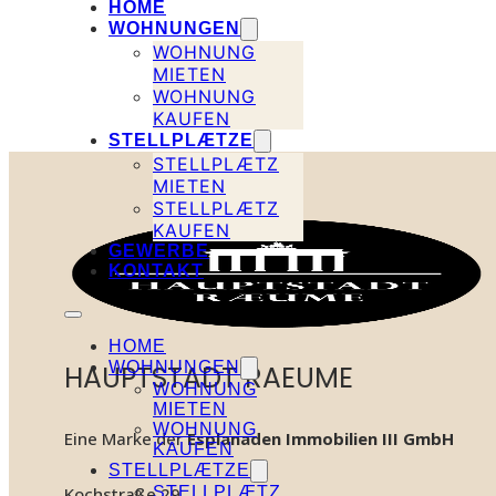
HOME
WOHNUNGEN
WOHNUNG
MIETEN
WOHNUNG
KAUFEN
STELLPLÆTZE
STELLPLÆTZ
MIETEN
STELLPLÆTZ
KAUFEN
GEWERBE
KONTAKT
HOME
WOHNUNGEN
HAUPTSTADT RAEUME
WOHNUNG
MIETEN
WOHNUNG
Eine Marke der
Esplanaden Immobilien III GmbH
KAUFEN
STELLPLÆTZE
STELLPLÆTZ
Kochstraße 29