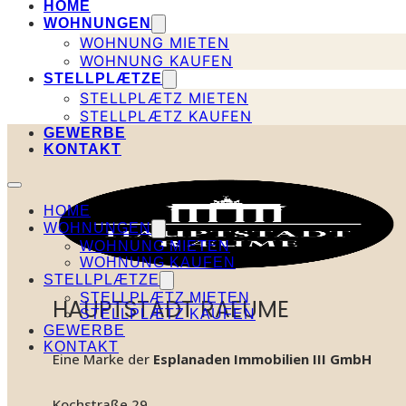
HOME
WOHNUNGEN
WOHNUNG MIETEN
WOHNUNG KAUFEN
STELLPLÆTZE
STELLPLÆTZ MIETEN
STELLPLÆTZ KAUFEN
GEWERBE
KONTAKT
HOME
WOHNUNGEN
WOHNUNG MIETEN
WOHNUNG KAUFEN
STELLPLÆTZE
STELLPLÆTZ MIETEN
HAUPTSTADT RAEUME
STELLPLÆTZ KAUFEN
GEWERBE
KONTAKT
Eine Marke der
Esplanaden Immobilien III GmbH
Kochstraße 29