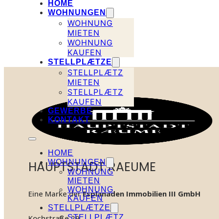
HOME
WOHNUNGEN
WOHNUNG
MIETEN
WOHNUNG
KAUFEN
STELLPLÆTZE
STELLPLÆTZ
MIETEN
STELLPLÆTZ
KAUFEN
GEWERBE
KONTAKT
HOME
WOHNUNGEN
HAUPTSTADT RAEUME
WOHNUNG
MIETEN
WOHNUNG
Eine Marke der
Esplanaden Immobilien III GmbH
KAUFEN
STELLPLÆTZE
STELLPLÆTZ
Kochstraße 29