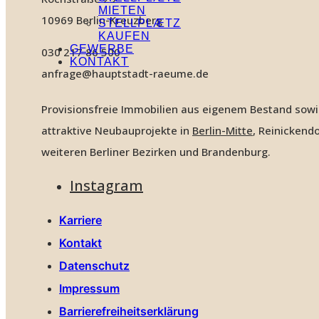
MIETEN
10969 Berlin-Kreuzberg
STELLPLÆTZ
KAUFEN
GEWERBE
030 217 86 500
KONTAKT
anfrage@hauptstadt-raeume.de
Provisionsfreie Immobilien aus eigenem Bestand sow
attraktive Neubauprojekte in
Berlin-Mitte
, Reinickendo
weiteren Berliner Bezirken und Brandenburg.
Instagram
Karriere
Kontakt
Datenschutz
Impressum
Barrierefreiheitserklärung