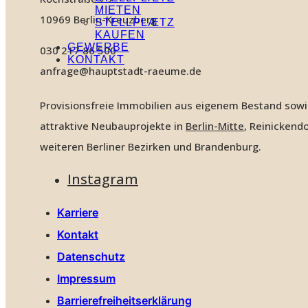
MIETEN
10969 Berlin-Kreuzberg
STELLPLÆTZ
KAUFEN
GEWERBE
030 217 86 500
KONTAKT
anfrage@hauptstadt-raeume.de
Provisionsfreie Immobilien aus eigenem Bestand sow
attraktive Neubauprojekte in
Berlin-Mitte
, Reinickendo
weiteren Berliner Bezirken und Brandenburg.
Instagram
Karriere
Kontakt
Datenschutz
Impressum
Barrierefreiheitserklärung