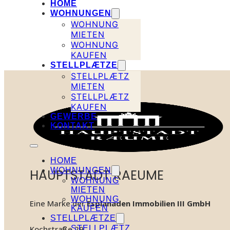
HOME
WOHNUNGEN
WOHNUNG
MIETEN
WOHNUNG
KAUFEN
STELLPLÆTZE
STELLPLÆTZ
MIETEN
STELLPLÆTZ
KAUFEN
GEWERBE
KONTAKT
HOME
WOHNUNGEN
HAUPTSTADT RAEUME
WOHNUNG
MIETEN
WOHNUNG
Eine Marke der
Esplanaden Immobilien III GmbH
KAUFEN
STELLPLÆTZE
STELLPLÆTZ
Kochstraße 29