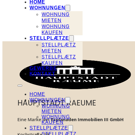
HOME
WOHNUNGEN
WOHNUNG
MIETEN
WOHNUNG
KAUFEN
STELLPLÆTZE
STELLPLÆTZ
MIETEN
STELLPLÆTZ
KAUFEN
GEWERBE
KONTAKT
HOME
WOHNUNGEN
HAUPTSTADT RAEUME
WOHNUNG
MIETEN
WOHNUNG
Eine Marke der
Esplanaden Immobilien III GmbH
KAUFEN
STELLPLÆTZE
STELLPLÆTZ
Kochstraße 29