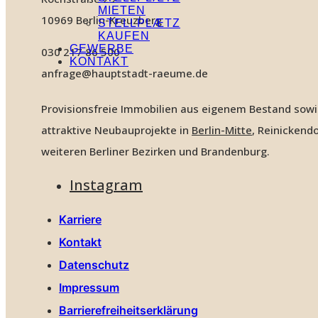
MIETEN
10969 Berlin-Kreuzberg
STELLPLÆTZ
KAUFEN
GEWERBE
030 217 86 500
KONTAKT
anfrage@hauptstadt-raeume.de
Provisionsfreie Immobilien aus eigenem Bestand sow
attraktive Neubauprojekte in
Berlin-Mitte
, Reinickendo
weiteren Berliner Bezirken und Brandenburg.
Instagram
Karriere
Kontakt
Datenschutz
Impressum
Barrierefreiheitserklärung