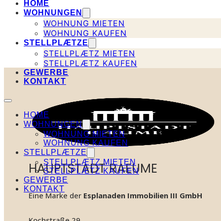
HOME
WOHNUNGEN
WOHNUNG MIETEN
WOHNUNG KAUFEN
STELLPLÆTZE
STELLPLÆTZ MIETEN
STELLPLÆTZ KAUFEN
GEWERBE
KONTAKT
HOME
WOHNUNGEN
WOHNUNG MIETEN
WOHNUNG KAUFEN
STELLPLÆTZE
STELLPLÆTZ MIETEN
HAUPTSTADT RAEUME
STELLPLÆTZ KAUFEN
GEWERBE
KONTAKT
Eine Marke der
Esplanaden Immobilien III GmbH
Kochstraße 29