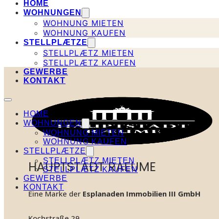
HOME
WOHNUNGEN
WOHNUNG MIETEN
WOHNUNG KAUFEN
STELLPLÆTZE
STELLPLÆTZ MIETEN
STELLPLÆTZ KAUFEN
GEWERBE
KONTAKT
HOME
WOHNUNGEN
WOHNUNG MIETEN
WOHNUNG KAUFEN
STELLPLÆTZE
STELLPLÆTZ MIETEN
HAUPTSTADT RAEUME
STELLPLÆTZ KAUFEN
GEWERBE
KONTAKT
Eine Marke der
Esplanaden Immobilien III GmbH
Kochstraße 29