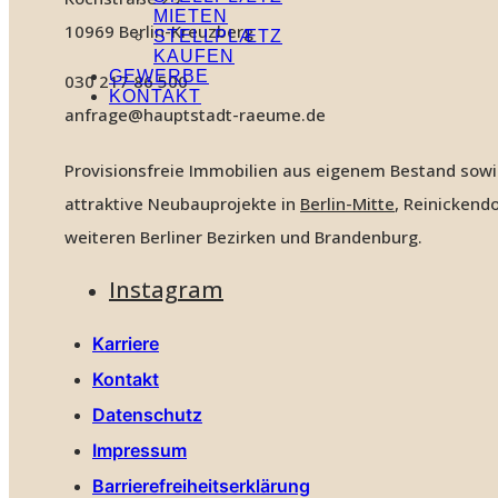
MIETEN
10969 Berlin-Kreuzberg
STELLPLÆTZ
KAUFEN
GEWERBE
030 217 86 500
KONTAKT
anfrage@hauptstadt-raeume.de
Provisionsfreie Immobilien aus eigenem Bestand sow
attraktive Neubauprojekte in
Berlin-Mitte
, Reinickendo
weiteren Berliner Bezirken und Brandenburg.
Instagram
Karriere
Kontakt
Datenschutz
Impressum
Barrierefreiheitserklärung