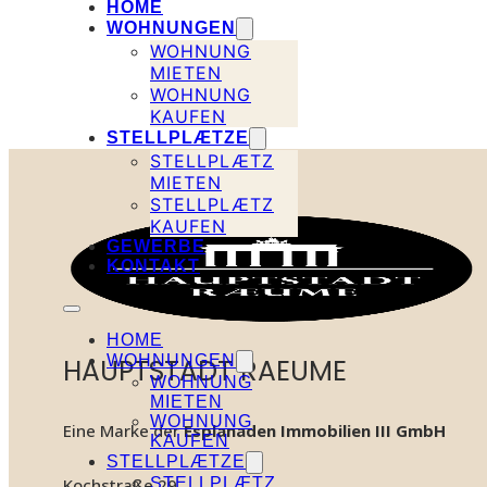
HOME
WOHNUNGEN
WOHNUNG
MIETEN
WOHNUNG
KAUFEN
STELLPLÆTZE
STELLPLÆTZ
MIETEN
STELLPLÆTZ
KAUFEN
GEWERBE
KONTAKT
HOME
WOHNUNGEN
HAUPTSTADT RAEUME
WOHNUNG
MIETEN
WOHNUNG
Eine Marke der
Esplanaden Immobilien III GmbH
KAUFEN
STELLPLÆTZE
STELLPLÆTZ
Kochstraße 29