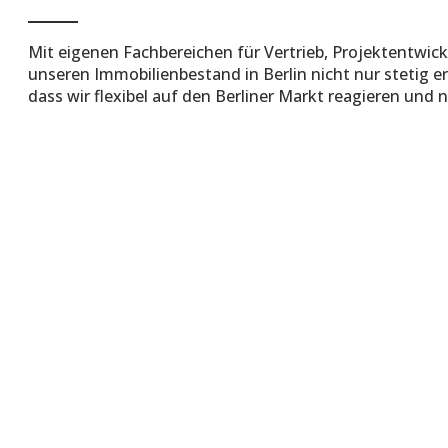
Mit eigenen Fachbereichen für
Vertrieb
, Projektentwic
unseren Immobilienbestand in Berlin nicht nur stetig e
dass wir flexibel auf d
en
Berliner Markt reagieren
und
n