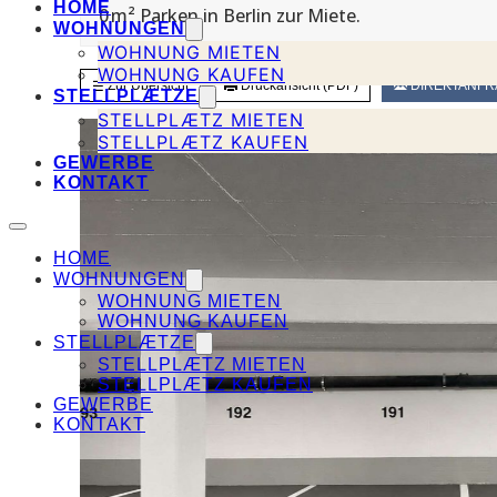
HOME
0 m² Parken in Berlin zur Miete.
WOHNUNGEN
WOHNUNG MIETEN
WOHNUNG KAUFEN
Zur Übersicht
Druckansicht (PDF)
DIREKTANFR
STELLPLÆTZE
STELLPLÆTZ MIETEN
STELLPLÆTZ KAUFEN
GEWERBE
KONTAKT
HOME
WOHNUNGEN
WOHNUNG MIETEN
WOHNUNG KAUFEN
STELLPLÆTZE
STELLPLÆTZ MIETEN
STELLPLÆTZ KAUFEN
GEWERBE
KONTAKT